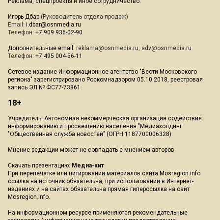
Реклама, спецпроекты и иное сотрудничество:
Игорь Дбар
(Руководитель отдела продаж)
Email:
i.dbar@osnmedia.ru
Телефон:
+7 909 936-02-90
Дополнительные email:
reklama@osnmedia.ru
,
adv@osnmedia.ru
Телефон:
+7 495 004-56-11
Сетевое издание Информационное агентство "Вести Московского
региона" зарегистрировано Роскомнадзором 05.10.2018, реестровая
запись ЭЛ № ФС77-73861.
18+
Учредитель: Автономная некоммерческая организация содействия
информированию и просвещению населения "Медиахолдинг
"Общественная служба новостей" (ОГРН 1187700006328).
Мнение редакции может не совпадать с мнением авторов.
Скачать презентацию:
Медиа-кит
При перепечатке или цитировании материалов сайта Mosregion.info
ссылка на источник обязательна, при использовании в Интернет-
изданиях и на сайтах обязательна прямая гиперссылка на сайт
Mosregion.info.
На информационном ресурсе применяются рекомендательные