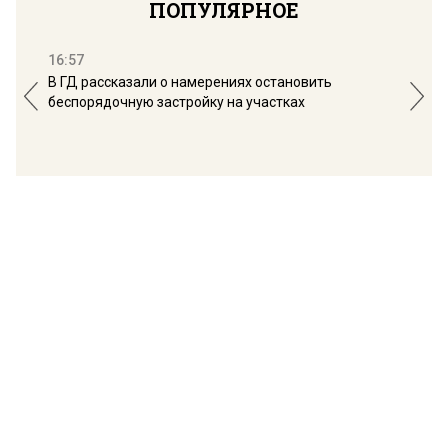
ПОПУЛЯРНОЕ
16:57
13:
В ГД рассказали о намерениях остановить
Соб
беспорядочную застройку на участках
пол