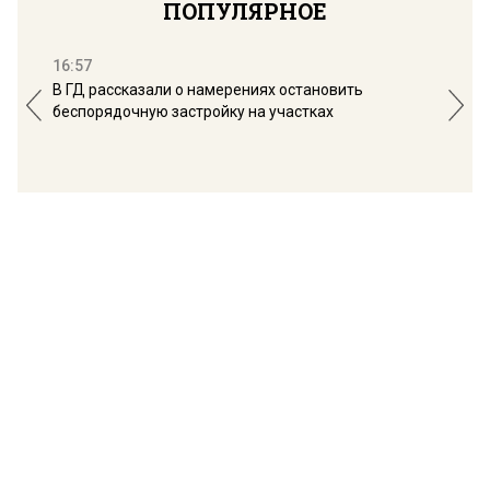
ПОПУЛЯРНОЕ
16:57
13:
В ГД рассказали о намерениях остановить
Соб
беспорядочную застройку на участках
пол