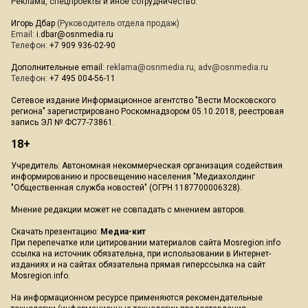
Реклама, спецпроекты и иное сотрудничество:
Игорь Дбар
(Руководитель отдела продаж)
Email:
i.dbar@osnmedia.ru
Телефон:
+7 909 936-02-90
Дополнительные email:
reklama@osnmedia.ru
,
adv@osnmedia.ru
Телефон:
+7 495 004-56-11
Сетевое издание Информационное агентство "Вести Московского
региона" зарегистрировано Роскомнадзором 05.10.2018, реестровая
запись ЭЛ № ФС77-73861.
18+
Учредитель: Автономная некоммерческая организация содействия
информированию и просвещению населения "Медиахолдинг
"Общественная служба новостей" (ОГРН 1187700006328).
Мнение редакции может не совпадать с мнением авторов.
Скачать презентацию:
Медиа-кит
При перепечатке или цитировании материалов сайта Mosregion.info
ссылка на источник обязательна, при использовании в Интернет-
изданиях и на сайтах обязательна прямая гиперссылка на сайт
Mosregion.info.
На информационном ресурсе применяются рекомендательные