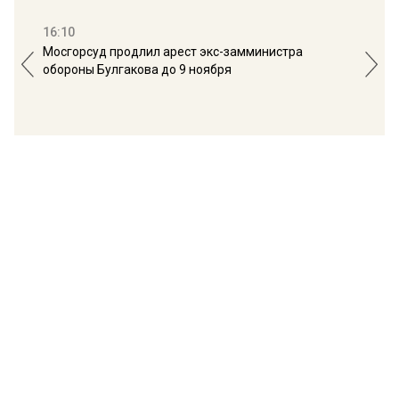
16:10
13:
Мосгорсуд продлил арест экс-замминистра
Дим
обороны Булгакова до 9 ноября