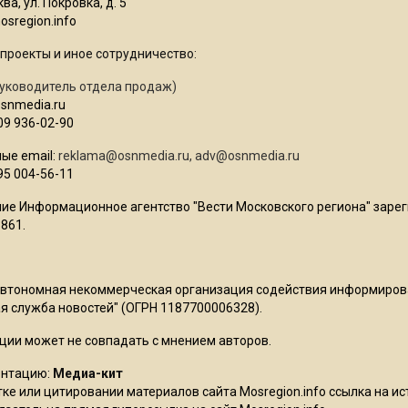
ва, ул. Покровка, д. 5
sregion.info
проекты и иное сотрудничество:
уководитель отдела продаж)
osnmedia.ru
09 936-02-90
ые email:
reklama@osnmedia.ru
,
adv@osnmedia.ru
95 004-56-11
ие Информационное агентство "Вести Московского региона" зарег
861.
Автономная некоммерческая организация содействия информиро
 служба новостей" (ОГРН 1187700006328).
ции может не совпадать с мнением авторов.
ентацию:
Медиа-кит
ке или цитировании материалов сайта Mosregion.info ссылка на и