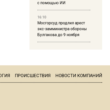
с помощью ИИ
16:10
Мосгорсуд продлил арест
экс-замминистра обороны
Булгакова до 9 ноября
13:50
Дима Билан ответил на
критику концерта в Москве
ОГИЯ
ПРОИСШЕСТВИЯ
НОВОСТИ КОМПАНИЙ
16:19
Москву и область накрыла
гроза с ливнем и ветром
16:58
В Москве 2 августа