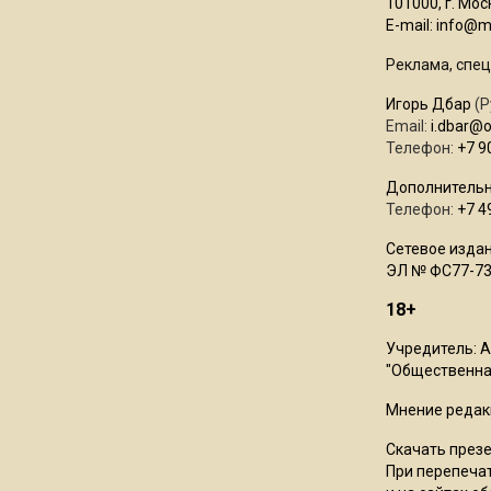
101000, г. Моск
E-mail:
info@mo
Реклама, спец
Игорь Дбар
(Р
Email:
i.dbar@
Телефон:
+7 9
Дополнительн
Телефон:
+7 4
Сетевое издан
ЭЛ № ФС77-73
18+
Учредитель: 
"Общественная
Мнение редак
Скачать през
При перепечат