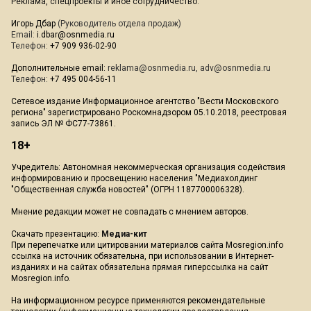
Реклама, спецпроекты и иное сотрудничество:
Игорь Дбар
(Руководитель отдела продаж)
Email:
i.dbar@osnmedia.ru
Телефон:
+7 909 936-02-90
Дополнительные email:
reklama@osnmedia.ru
,
adv@osnmedia.ru
Телефон:
+7 495 004-56-11
Сетевое издание Информационное агентство "Вести Московского
региона" зарегистрировано Роскомнадзором 05.10.2018, реестровая
запись ЭЛ № ФС77-73861.
18+
Учредитель: Автономная некоммерческая организация содействия
информированию и просвещению населения "Медиахолдинг
"Общественная служба новостей" (ОГРН 1187700006328).
Мнение редакции может не совпадать с мнением авторов.
Скачать презентацию:
Медиа-кит
При перепечатке или цитировании материалов сайта Mosregion.info
ссылка на источник обязательна, при использовании в Интернет-
изданиях и на сайтах обязательна прямая гиперссылка на сайт
Mosregion.info.
На информационном ресурсе применяются рекомендательные