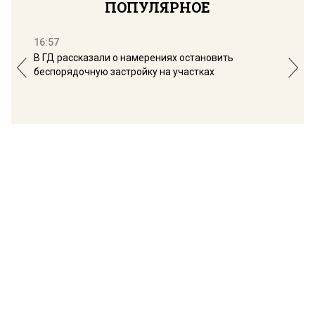
ПОПУЛЯРНОЕ
16:57
13:
В ГД рассказали о намерениях остановить
Соб
беспорядочную застройку на участках
пол