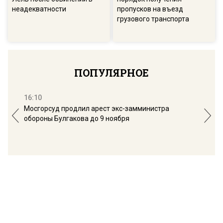
неадекватности
пропусков на въезд
грузового транспорта
ПОПУЛЯРНОЕ
16:10
13:
Мосгорсуд продлил арест экс-замминистра
Дим
обороны Булгакова до 9 ноября