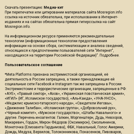
Скачать презентацию:
Медиа-кит
При перепечатке или цитировании материалов сайта Mosregion.info
ссылка на источник обязательна, при использовании в Интернет-
изданиях и на сайтах обязательна прямая гиперссылка на сайт
Mosregion.info.
На информационном ресурсе применяются рекомендательные
технологии (информационные технологии предоставления
информации на основе сбора, систематизации и анализа сведений,
относящихся к предпочтениям пользователей сети "Интернет",
находящихся на территории Российской Федерации)".
Подробнее
.
Пользовательское соглашение
*Meta Platforms признана экстремистской организацией, её
деятельность в России запрещена, а также принадлежащие ей
социальные сети Facebook и Instagram так же запрещены в России.
Экстремистские и террористические организации, запрещенные в РФ:
«АУЕ», «Правый сектор», «Азов», «Украинская повстанческая армия»,
«ИГИЛ» (ИГ, Исламское государство), «Аль-Каида», «УНА-УНСО»,
«Меджлис крымско-татарского народа», «Свидетели Иеговы»,
«Движение Талибан», «Исламская группа», «Добровольчий рух»,
«Чёрный комитет», «Мужское государство», «Штабы Навального» и
другие. Перечень иноагентов: Галкин, Моргенштерн, Дудь, Невзоров,
Макаревич, Гордон, Мирон Фёдоров (Оксимирон), Смольянинов,
Монеточка (Елизавета Гардымова), ФБК, Навальный, Голос Америки,
Дождь, Медуза, Верзилов, Толоконникова, Понасенков, Пивоваров,