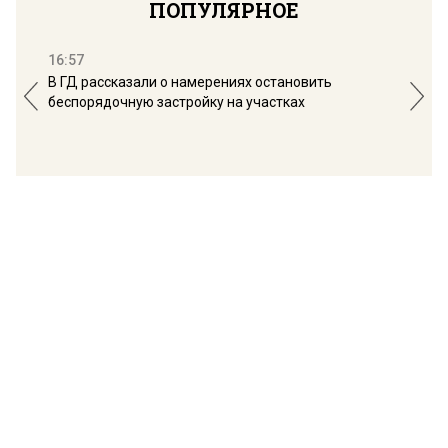
ПОПУЛЯРНОЕ
16:57
13:
В ГД рассказали о намерениях остановить
Соб
беспорядочную застройку на участках
пол