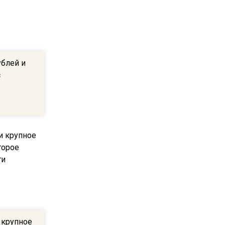
ограничат движение на
Ильинке из-за праздника
15:33
Россиянам объяснили,
ублей и
можно ли пользоваться
с
Telegram после обвинений
против Дурова
22:24
На Москву обрушится до 17
литров дождя на
квадратный метр
13:50
Опубликовано видео с
Коломенского хлебозавода:
 крупное