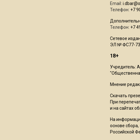
Email:
i.dbar@
Телефон:
+7 9
Дополнительн
Телефон:
+7 4
Сетевое издан
ЭЛ № ФС77-73
18+
Учредитель: 
"Общественная
Мнение редак
Скачать през
При перепечат
и на сайтах о
На информаци
основе сбора,
Российской Ф