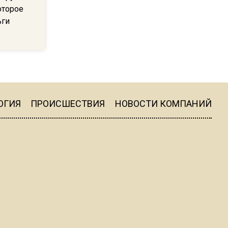
пиццы валяются на полу
оторое
ьги
16:53
Роман Терюшков назвал
причину банкротства
«Химок»
13:27
ОГИЯ
ПРОИСШЕСТВИЯ
НОВОСТИ КОМПАНИЙ
В Подмосковье прекратили
гражданство 88 человек и
аннулировали 2600 ВНЖ
20:56
Сотрудники хлебозавода в
Балашихе массово
увольняются из-за жары в
цехах