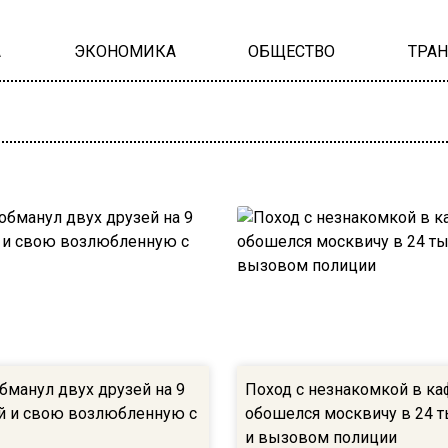
А
ЭКОНОМИКА
ОБЩЕСТВО
ТРА
бманул двух друзей на 9
Поход с незнакомкой в ка
й и свою возлюбленную с
обошелся москвичу в 24 т
и вызовом полиции