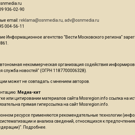
osnmedia.ru
09 936-02-90
ые email:
reklama@osnmedia.ru
,
adv@osnmedia.ru
95 004-56-11
ие Информационное агентство "Вести Московского региона" зарег
861.
Автономная некоммерческая организация содействия информиро
 служба новостей" (ОГРН 1187700006328).
ции может не совпадать с мнением авторов.
ентацию:
Медиа-кит
ке или цитировании материалов сайта Mosregion.info ссылка на и
бязательна прямая гиперссылка на сайт Mosregion.info.
онном ресурсе применяются рекомендательные технологии (инф
 систематизации и анализа сведений, относящихся к предпочтения
едерации)".
Подробнее
.