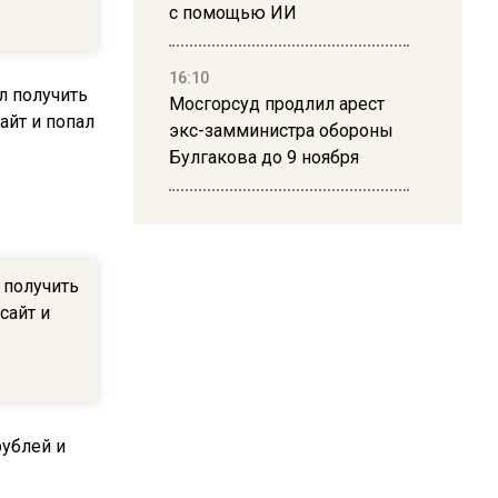
с помощью ИИ
16:10
Мосгорсуд продлил арест
экс-замминистра обороны
Булгакова до 9 ноября
13:50
Дима Билан ответил на
критику концерта в Москве
 получить
сайт и
16:19
Москву и область накрыла
гроза с ливнем и ветром
16:58
В Москве 2 августа