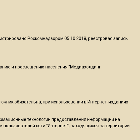
22:07
Резкое похолодание с
грозами придет в
Подмосковье 21 июля
истрировано Роскомнадзором 05.10.2018, реестровая запись
18:05
Юрист Машаров объяснил,
как МРОТ влияет на
ванию и просвещению населения "Медиахолдинг
будущие пенсии
17:12
МЧС предупредило об
сточник обязательна, при использовании в Интернет-изданиях
опасности купания при
перепаде температуры в 10
градусов
ормационные технологии предоставления информации на
м пользователей сети "Интернет", находящихся на территории
16:13