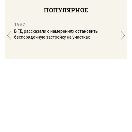
ПОПУЛЯРНОЕ
16:57
13:
В ГД рассказали о намерениях остановить
Соб
беспорядочную застройку на участках
пол