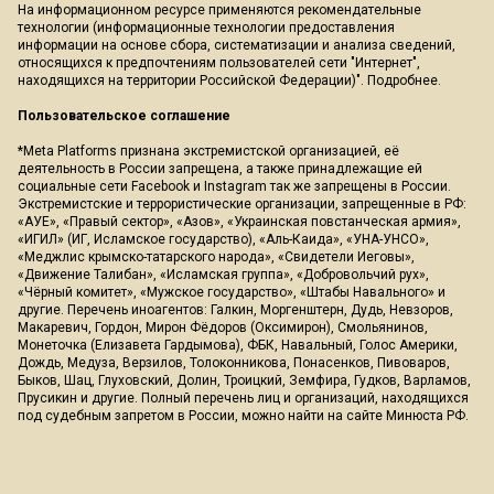
На информационном ресурсе применяются рекомендательные
технологии (информационные технологии предоставления
информации на основе сбора, систематизации и анализа сведений,
относящихся к предпочтениям пользователей сети "Интернет",
находящихся на территории Российской Федерации)".
Подробнее
.
Пользовательское соглашение
*Meta Platforms признана экстремистской организацией, её
деятельность в России запрещена, а также принадлежащие ей
социальные сети Facebook и Instagram так же запрещены в России.
Экстремистские и террористические организации, запрещенные в РФ:
«АУЕ», «Правый сектор», «Азов», «Украинская повстанческая армия»,
«ИГИЛ» (ИГ, Исламское государство), «Аль-Каида», «УНА-УНСО»,
«Меджлис крымско-татарского народа», «Свидетели Иеговы»,
«Движение Талибан», «Исламская группа», «Добровольчий рух»,
«Чёрный комитет», «Мужское государство», «Штабы Навального» и
другие. Перечень иноагентов: Галкин, Моргенштерн, Дудь, Невзоров,
Макаревич, Гордон, Мирон Фёдоров (Оксимирон), Смольянинов,
Монеточка (Елизавета Гардымова), ФБК, Навальный, Голос Америки,
Дождь, Медуза, Верзилов, Толоконникова, Понасенков, Пивоваров,
Быков, Шац, Глуховский, Долин, Троицкий, Земфира, Гудков, Варламов,
Прусикин и другие. Полный перечень лиц и организаций, находящихся
под судебным запретом в России, можно найти на сайте Минюста РФ.