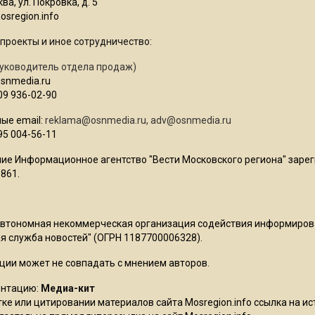
ва, ул. Покровка, д. 5
sregion.info
проекты и иное сотрудничество:
уководитель отдела продаж)
osnmedia.ru
09 936-02-90
ые email:
reklama@osnmedia.ru
,
adv@osnmedia.ru
95 004-56-11
ие Информационное агентство "Вести Московского региона" зарег
861.
Автономная некоммерческая организация содействия информиро
 служба новостей" (ОГРН 1187700006328).
ции может не совпадать с мнением авторов.
ентацию:
Медиа-кит
ке или цитировании материалов сайта Mosregion.info ссылка на и