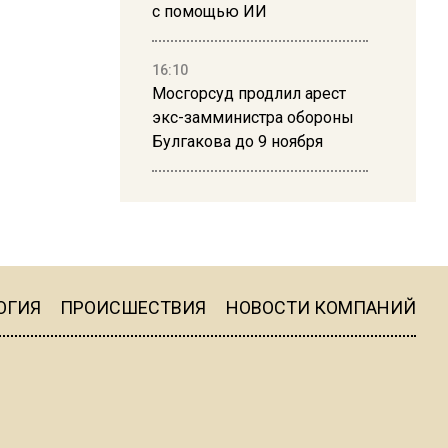
с помощью ИИ
16:10
Мосгорсуд продлил арест
экс-замминистра обороны
Булгакова до 9 ноября
13:50
Дима Билан ответил на
критику концерта в Москве
ОГИЯ
ПРОИСШЕСТВИЯ
НОВОСТИ КОМПАНИЙ
16:19
Москву и область накрыла
гроза с ливнем и ветром
16:58
В Москве 2 августа