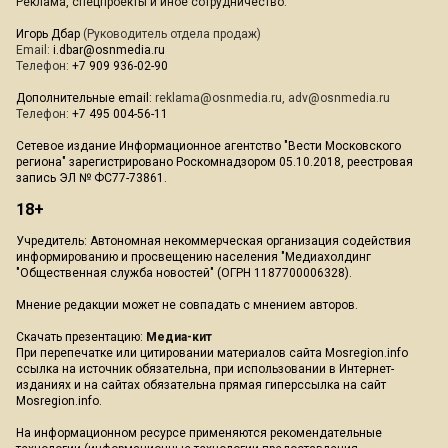
Реклама, спецпроекты и иное сотрудничество:
Игорь Дбар
(Руководитель отдела продаж)
Email:
i.dbar@osnmedia.ru
Телефон:
+7 909 936-02-90
Дополнительные email:
reklama@osnmedia.ru
,
adv@osnmedia.ru
Телефон:
+7 495 004-56-11
Сетевое издание Информационное агентство "Вести Московского
региона" зарегистрировано Роскомнадзором 05.10.2018, реестровая
запись ЭЛ № ФС77-73861.
18+
Учредитель: Автономная некоммерческая организация содействия
информированию и просвещению населения "Медиахолдинг
"Общественная служба новостей" (ОГРН 1187700006328).
Мнение редакции может не совпадать с мнением авторов.
Скачать презентацию:
Медиа-кит
При перепечатке или цитировании материалов сайта Mosregion.info
ссылка на источник обязательна, при использовании в Интернет-
изданиях и на сайтах обязательна прямая гиперссылка на сайт
Mosregion.info.
На информационном ресурсе применяются рекомендательные