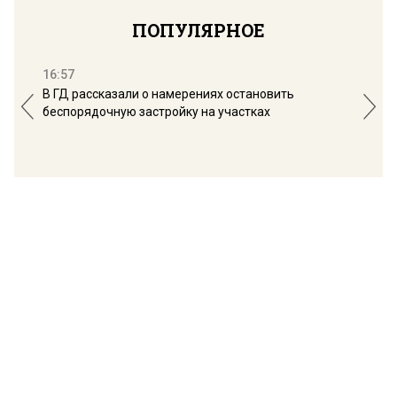
ПОПУЛЯРНОЕ
16:57
13:
В ГД рассказали о намерениях остановить
Соб
беспорядочную застройку на участках
пол