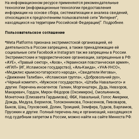
На информационном ресурсе применяются рекомендательные
технологии (информационные технологии предоставления
информации на основе сбора, систематизации и анализа сведений,
относящихся к предпочтениям пользователей сети "Интернет",
находящихся на территории Российской Федерации)".
Подробнее
.
Пользовательское соглашение
*Meta Platforms признана экстремистской организацией, её
деятельность в России запрещена, а также принадлежащие ей
социальные сети Facebook и Instagram так же запрещены в России.
Экстремистские и террористические организации, запрещенные в РФ:
«АУЕ», «Правый сектор», «Азов», «Украинская повстанческая армия»,
«ИГИЛ» (ИГ, Исламское государство), «Аль-Каида», «УНА-УНСО»,
«Меджлис крымско-татарского народа», «Свидетели Иеговы»,
«Движение Талибан», «Исламская группа», «Добровольчий рух»,
«Чёрный комитет», «Мужское государство», «Штабы Навального» и
другие. Перечень иноагентов: Галкин, Моргенштерн, Дудь, Невзоров,
Макаревич, Гордон, Мирон Фёдоров (Оксимирон), Смольянинов,
Монеточка (Елизавета Гардымова), ФБК, Навальный, Голос Америки,
Дождь, Медуза, Верзилов, Толоконникова, Понасенков, Пивоваров,
Быков, Шац, Глуховский, Долин, Троицкий, Земфира, Гудков, Варламов,
Прусикин и другие. Полный перечень лиц и организаций, находящихся
под судебным запретом в России, можно найти на сайте Минюста РФ.