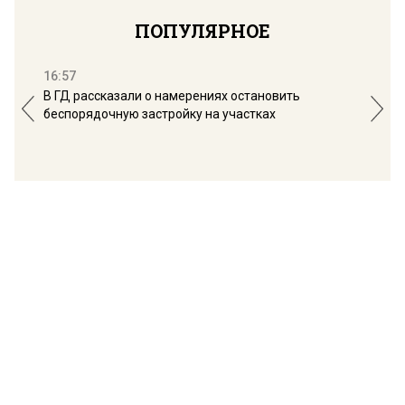
ПОПУЛЯРНОЕ
16:57
13:
В ГД рассказали о намерениях остановить
Соб
беспорядочную застройку на участках
пол