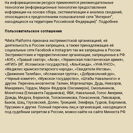
На информационном ресурсе применяются рекомендательные
технологии (информационные технологии предоставления
информации на основе сбора, систематизации и анализа сведений,
относящихся к предпочтениям пользователей сети "Интернет",
находящихся на территории Российской Федерации)".
Подробнее
.
Пользовательское соглашение
*Meta Platforms признана экстремистской организацией, её
деятельность в России запрещена, а также принадлежащие ей
социальные сети Facebook и Instagram так же запрещены в России.
Экстремистские и террористические организации, запрещенные в РФ:
«АУЕ», «Правый сектор», «Азов», «Украинская повстанческая армия»,
«ИГИЛ» (ИГ, Исламское государство), «Аль-Каида», «УНА-УНСО»,
«Меджлис крымско-татарского народа», «Свидетели Иеговы»,
«Движение Талибан», «Исламская группа», «Добровольчий рух»,
«Чёрный комитет», «Мужское государство», «Штабы Навального» и
другие. Перечень иноагентов: Галкин, Моргенштерн, Дудь, Невзоров,
Макаревич, Гордон, Мирон Фёдоров (Оксимирон), Смольянинов,
Монеточка (Елизавета Гардымова), ФБК, Навальный, Голос Америки,
Дождь, Медуза, Верзилов, Толоконникова, Понасенков, Пивоваров,
Быков, Шац, Глуховский, Долин, Троицкий, Земфира, Гудков, Варламов,
Прусикин и другие. Полный перечень лиц и организаций, находящихся
под судебным запретом в России, можно найти на сайте Минюста РФ.