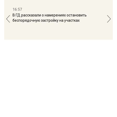
16:57
13:
В ГД рассказали о намерениях остановить
Соб
беспорядочную застройку на участках
пол