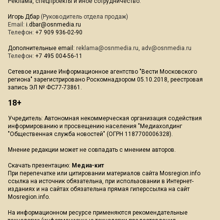
Реклама, спецпроекты и иное сотрудничество:
Игорь Дбар
(Руководитель отдела продаж)
Email:
i.dbar@osnmedia.ru
Телефон:
+7 909 936-02-90
Дополнительные email:
reklama@osnmedia.ru
,
adv@osnmedia.ru
Телефон:
+7 495 004-56-11
Сетевое издание Информационное агентство "Вести Московского
региона" зарегистрировано Роскомнадзором 05.10.2018, реестровая
запись ЭЛ № ФС77-73861.
18+
Учредитель: Автономная некоммерческая организация содействия
информированию и просвещению населения "Медиахолдинг
"Общественная служба новостей" (ОГРН 1187700006328).
Мнение редакции может не совпадать с мнением авторов.
Скачать презентацию:
Медиа-кит
При перепечатке или цитировании материалов сайта Mosregion.info
ссылка на источник обязательна, при использовании в Интернет-
изданиях и на сайтах обязательна прямая гиперссылка на сайт
Mosregion.info.
На информационном ресурсе применяются рекомендательные