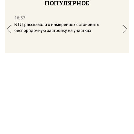
ПОПУЛЯРНОЕ
16:57
13:
В ГД рассказали о намерениях остановить
Соб
беспорядочную застройку на участках
пол