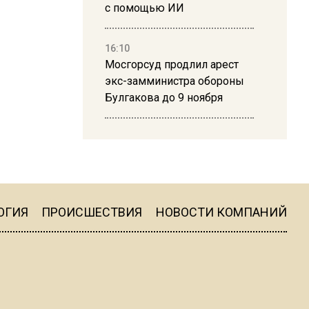
с помощью ИИ
16:10
Мосгорсуд продлил арест
экс-замминистра обороны
Булгакова до 9 ноября
13:50
Дима Билан ответил на
критику концерта в Москве
ОГИЯ
ПРОИСШЕСТВИЯ
НОВОСТИ КОМПАНИЙ
16:19
Москву и область накрыла
гроза с ливнем и ветром
16:58
В Москве 2 августа