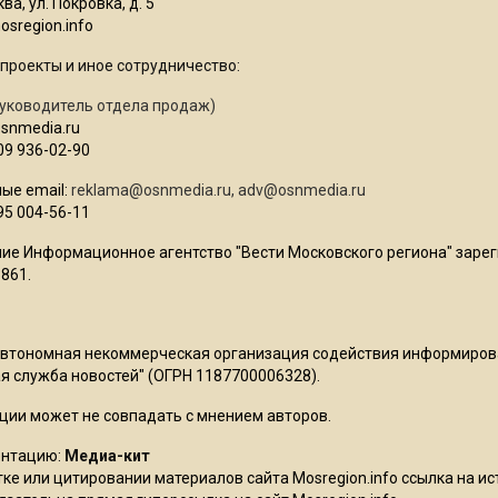
ва, ул. Покровка, д. 5
sregion.info
проекты и иное сотрудничество:
уководитель отдела продаж)
osnmedia.ru
09 936-02-90
ые email:
reklama@osnmedia.ru
,
adv@osnmedia.ru
95 004-56-11
ие Информационное агентство "Вести Московского региона" зарег
861.
Автономная некоммерческая организация содействия информиро
 служба новостей" (ОГРН 1187700006328).
ции может не совпадать с мнением авторов.
ентацию:
Медиа-кит
ке или цитировании материалов сайта Mosregion.info ссылка на и