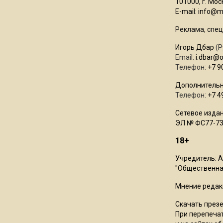
101000, г. Моск
E-mail:
info@mo
Реклама, спец
Игорь Дбар
(Р
Email:
i.dbar@
Телефон:
+7 9
Дополнительн
Телефон:
+7 4
Сетевое издан
ЭЛ № ФС77-73
18+
Учредитель: 
"Общественная
Мнение редак
Скачать през
При перепечат