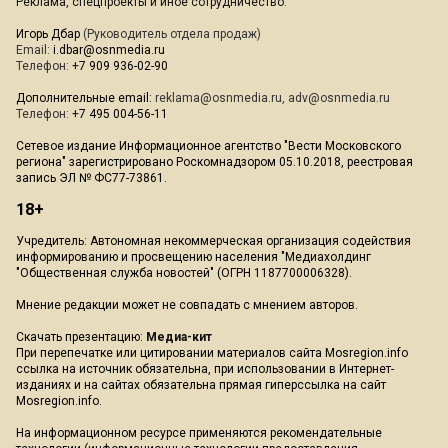
Реклама, спецпроекты и иное сотрудничество:
Игорь Дбар
(Руководитель отдела продаж)
Email:
i.dbar@osnmedia.ru
Телефон:
+7 909 936-02-90
Дополнительные email:
reklama@osnmedia.ru
,
adv@osnmedia.ru
Телефон:
+7 495 004-56-11
Сетевое издание Информационное агентство "Вести Московского
региона" зарегистрировано Роскомнадзором 05.10.2018, реестровая
запись ЭЛ № ФС77-73861.
18+
Учредитель: Автономная некоммерческая организация содействия
информированию и просвещению населения "Медиахолдинг
"Общественная служба новостей" (ОГРН 1187700006328).
Мнение редакции может не совпадать с мнением авторов.
Скачать презентацию:
Медиа-кит
При перепечатке или цитировании материалов сайта Mosregion.info
ссылка на источник обязательна, при использовании в Интернет-
изданиях и на сайтах обязательна прямая гиперссылка на сайт
Mosregion.info.
На информационном ресурсе применяются рекомендательные