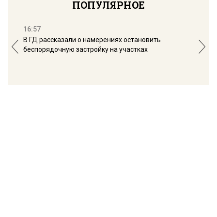
ПОПУЛЯРНОЕ
16:57
13:
В ГД рассказали о намерениях остановить
Соб
беспорядочную застройку на участках
пол