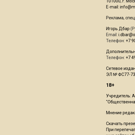
101000, г. Моск
E-mail:
info@mo
Реклама, спец
Игорь Дбар
(Р
Email:
i.dbar@
Телефон:
+7 9
Дополнительн
Телефон:
+7 4
Сетевое издан
ЭЛ № ФС77-73
18+
Учредитель: 
"Общественная
Мнение редак
Скачать през
При перепечат