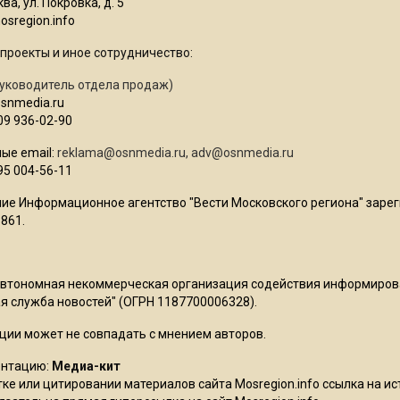
ва, ул. Покровка, д. 5
sregion.info
проекты и иное сотрудничество:
уководитель отдела продаж)
osnmedia.ru
09 936-02-90
ые email:
reklama@osnmedia.ru
,
adv@osnmedia.ru
95 004-56-11
ие Информационное агентство "Вести Московского региона" зарег
861.
Автономная некоммерческая организация содействия информиро
 служба новостей" (ОГРН 1187700006328).
ции может не совпадать с мнением авторов.
ентацию:
Медиа-кит
ке или цитировании материалов сайта Mosregion.info ссылка на и