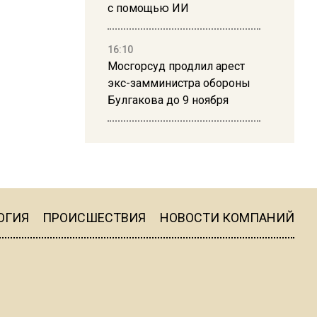
с помощью ИИ
16:10
Мосгорсуд продлил арест
экс-замминистра обороны
Булгакова до 9 ноября
13:50
Дима Билан ответил на
критику концерта в Москве
ОГИЯ
ПРОИСШЕСТВИЯ
НОВОСТИ КОМПАНИЙ
16:19
Москву и область накрыла
гроза с ливнем и ветром
16:58
В Москве 2 августа