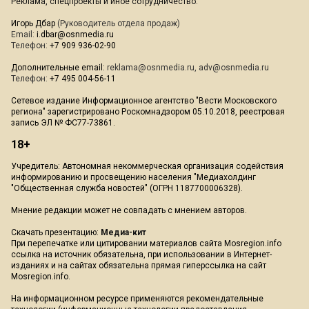
Реклама, спецпроекты и иное сотрудничество:
Игорь Дбар
(Руководитель отдела продаж)
Email:
i.dbar@osnmedia.ru
Телефон:
+7 909 936-02-90
Дополнительные email:
reklama@osnmedia.ru
,
adv@osnmedia.ru
Телефон:
+7 495 004-56-11
Сетевое издание Информационное агентство "Вести Московского
региона" зарегистрировано Роскомнадзором 05.10.2018, реестровая
запись ЭЛ № ФС77-73861.
18+
Учредитель: Автономная некоммерческая организация содействия
информированию и просвещению населения "Медиахолдинг
"Общественная служба новостей" (ОГРН 1187700006328).
Мнение редакции может не совпадать с мнением авторов.
Скачать презентацию:
Медиа-кит
При перепечатке или цитировании материалов сайта Mosregion.info
ссылка на источник обязательна, при использовании в Интернет-
изданиях и на сайтах обязательна прямая гиперссылка на сайт
Mosregion.info.
На информационном ресурсе применяются рекомендательные