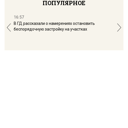
ПОПУЛЯРНОЕ
16:57
13:
В ГД рассказали о намерениях остановить
Соб
беспорядочную застройку на участках
пол