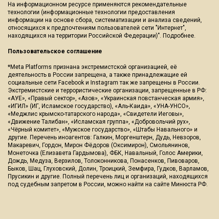
На информационном ресурсе применяются рекомендательные
технологии (информационные технологии предоставления
информации на основе сбора, систематизации и анализа сведений,
относящихся к предпочтениям пользователей сети "Интернет",
находящихся на территории Российской Федерации)".
Подробнее
.
Пользовательское соглашение
*Meta Platforms признана экстремистской организацией, её
деятельность в России запрещена, а также принадлежащие ей
социальные сети Facebook и Instagram так же запрещены в России.
Экстремистские и террористические организации, запрещенные в РФ:
«АУЕ», «Правый сектор», «Азов», «Украинская повстанческая армия»,
«ИГИЛ» (ИГ, Исламское государство), «Аль-Каида», «УНА-УНСО»,
«Меджлис крымско-татарского народа», «Свидетели Иеговы»,
«Движение Талибан», «Исламская группа», «Добровольчий рух»,
«Чёрный комитет», «Мужское государство», «Штабы Навального» и
другие. Перечень иноагентов: Галкин, Моргенштерн, Дудь, Невзоров,
Макаревич, Гордон, Мирон Фёдоров (Оксимирон), Смольянинов,
Монеточка (Елизавета Гардымова), ФБК, Навальный, Голос Америки,
Дождь, Медуза, Верзилов, Толоконникова, Понасенков, Пивоваров,
Быков, Шац, Глуховский, Долин, Троицкий, Земфира, Гудков, Варламов,
Прусикин и другие. Полный перечень лиц и организаций, находящихся
под судебным запретом в России, можно найти на сайте Минюста РФ.