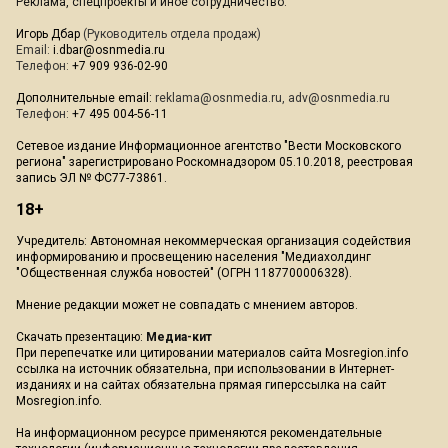
Реклама, спецпроекты и иное сотрудничество:
Игорь Дбар
(Руководитель отдела продаж)
Email:
i.dbar@osnmedia.ru
Телефон:
+7 909 936-02-90
Дополнительные email:
reklama@osnmedia.ru
,
adv@osnmedia.ru
Телефон:
+7 495 004-56-11
Сетевое издание Информационное агентство "Вести Московского
региона" зарегистрировано Роскомнадзором 05.10.2018, реестровая
запись ЭЛ № ФС77-73861.
18+
Учредитель: Автономная некоммерческая организация содействия
информированию и просвещению населения "Медиахолдинг
"Общественная служба новостей" (ОГРН 1187700006328).
Мнение редакции может не совпадать с мнением авторов.
Скачать презентацию:
Медиа-кит
При перепечатке или цитировании материалов сайта Mosregion.info
ссылка на источник обязательна, при использовании в Интернет-
изданиях и на сайтах обязательна прямая гиперссылка на сайт
Mosregion.info.
На информационном ресурсе применяются рекомендательные