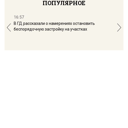
ПОПУЛЯРНОЕ
16:57
13:
В ГД рассказали о намерениях остановить
Соб
беспорядочную застройку на участках
пол