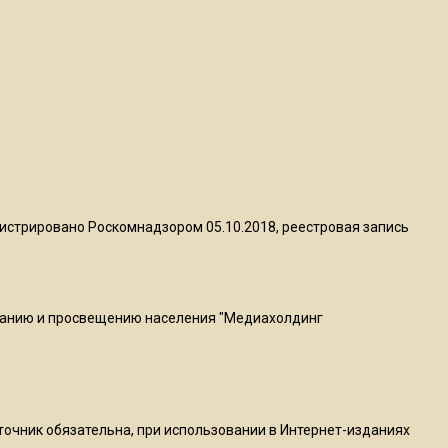
ограничат движение на
Ильинке из-за праздника
15:33
Россиянам объяснили,
можно ли пользоваться
Telegram после обвинений
против Дурова
истрировано Роскомнадзором 05.10.2018, реестровая запись
22:24
На Москву обрушится до 17
литров дождя на
ванию и просвещению населения "Медиахолдинг
квадратный метр
13:50
Опубликовано видео с
Коломенского хлебозавода:
сточник обязательна, при использовании в Интернет-изданиях