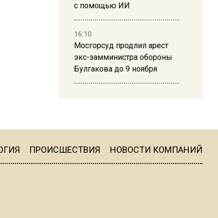
с помощью ИИ
16:10
Мосгорсуд продлил арест
экс-замминистра обороны
Булгакова до 9 ноября
13:50
Дима Билан ответил на
критику концерта в Москве
ОГИЯ
ПРОИСШЕСТВИЯ
НОВОСТИ КОМПАНИЙ
16:19
Москву и область накрыла
гроза с ливнем и ветром
16:58
В Москве 2 августа