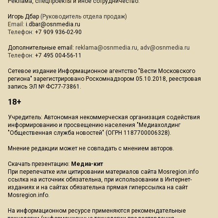
Реклама, спецпроекты и иное сотрудничество:
Игорь Дбар
(Руководитель отдела продаж)
Email:
i.dbar@osnmedia.ru
Телефон:
+7 909 936-02-90
Дополнительные email:
reklama@osnmedia.ru
,
adv@osnmedia.ru
Телефон:
+7 495 004-56-11
Сетевое издание Информационное агентство "Вести Московского
региона" зарегистрировано Роскомнадзором 05.10.2018, реестровая
запись ЭЛ № ФС77-73861.
18+
Учредитель: Автономная некоммерческая организация содействия
информированию и просвещению населения "Медиахолдинг
"Общественная служба новостей" (ОГРН 1187700006328).
Мнение редакции может не совпадать с мнением авторов.
Скачать презентацию:
Медиа-кит
При перепечатке или цитировании материалов сайта Mosregion.info
ссылка на источник обязательна, при использовании в Интернет-
изданиях и на сайтах обязательна прямая гиперссылка на сайт
Mosregion.info.
На информационном ресурсе применяются рекомендательные