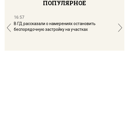
ПОПУЛЯРНОЕ
16:57
13:
В ГД рассказали о намерениях остановить
Соб
беспорядочную застройку на участках
пол