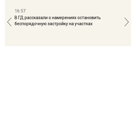
16:57
13:
В ГД рассказали о намерениях остановить
Соб
беспорядочную застройку на участках
пол