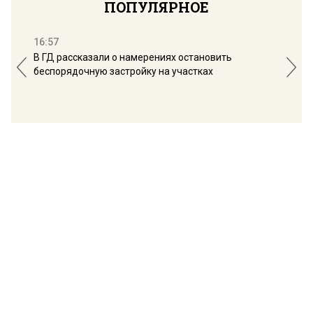
ПОПУЛЯРНОЕ
16:57
13:
В ГД рассказали о намерениях остановить
Соб
беспорядочную застройку на участках
пол