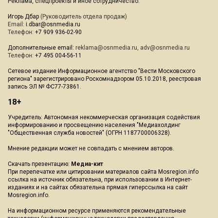
Реклама, спецпроекты и иное сотрудничество:
Игорь Дбар
(Руководитель отдела продаж)
Email:
i.dbar@osnmedia.ru
Телефон:
+7 909 936-02-90
Дополнительные email:
reklama@osnmedia.ru
,
adv@osnmedia.ru
Телефон:
+7 495 004-56-11
Сетевое издание Информационное агентство "Вести Московского
региона" зарегистрировано Роскомнадзором 05.10.2018, реестровая
запись ЭЛ № ФС77-73861.
18+
Учредитель: Автономная некоммерческая организация содействия
информированию и просвещению населения "Медиахолдинг
"Общественная служба новостей" (ОГРН 1187700006328).
Мнение редакции может не совпадать с мнением авторов.
Скачать презентацию:
Медиа-кит
При перепечатке или цитировании материалов сайта Mosregion.info
ссылка на источник обязательна, при использовании в Интернет-
изданиях и на сайтах обязательна прямая гиперссылка на сайт
Mosregion.info.
На информационном ресурсе применяются рекомендательные