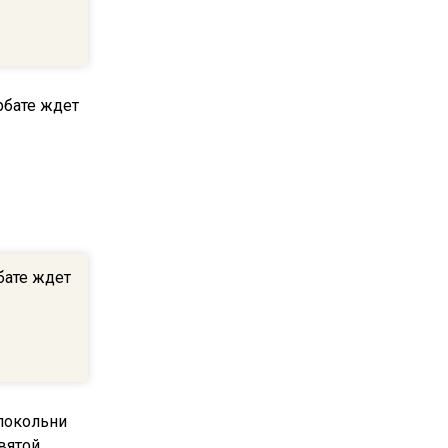
20:56
Сотрудники хлебозавода в
Балашихе массово
увольняются из-за жары в
цехах
22:07
Резкое похолодание с
грозами придет в
Подмосковье 21 июля
бате ждет
18:05
Юрист Машаров объяснил,
как МРОТ влияет на
будущие пенсии
17:12