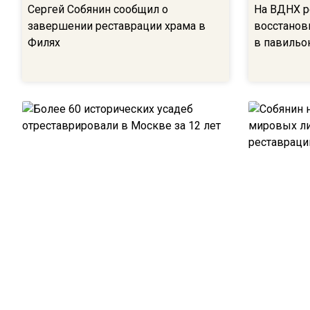
Сергей Собянин сообщил о
На ВДНХ р
завершении реставрации храма в
восстанов
Филях
в павильо
Более 60 исторических усадеб
Собянин н
отреставрировали в Москве за 12
мировых л
лет
реставрац