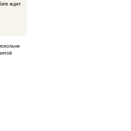
бате ждет
после 70 лет
17:17
Синоптик предупредила о
снеге в Норильске и Якутии
в середине лета
16:28
В Подмосковье
определились наиболее
популярные подработки для
школьников
локольни
Святой
17:22
Родственники пациентов
смогут получать
медсправки с 1 сентября