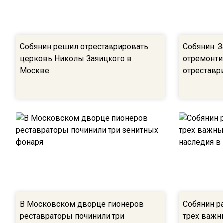
Собянин решил отреставрировать
Собянин: З
церковь Николы Заяицкого в
отремонти
Москве
отреставр
В Московском дворце пионеров
Собянин р
реставраторы починили три
трех важн