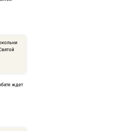
МЧС предупредило об
опасности купания при
перепаде температуры в 10
градусов
16:13
локольни
В Подмосковье с 3 августа
Святой
повысят тарифы на платные
парковки
14:34
Из-за ливня и грозы в
Москве могут отменить
рейсы
14:48
В ОП предложили ввести
допвыплату для россиян