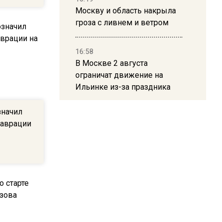
Москву и область накрыла
гроза с ливнем и ветром
16:58
В Москве 2 августа
ограничат движение на
Ильинке из-за праздника
значил
15:33
таврации
Россиянам объяснили,
можно ли пользоваться
Telegram после обвинений
против Дурова
22:24
На Москву обрушится до 17
литров дождя на