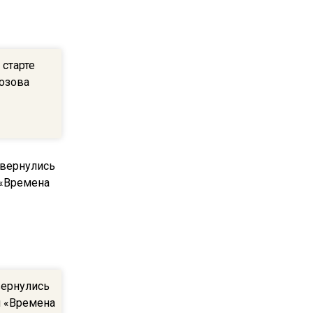
квадратный метр
13:50
 старте
Опубликовано видео с
озова
Коломенского хлебозавода:
пиццы валяются на полу
16:53
Роман Терюшков назвал
причину банкротства
«Химок»
13:27
В Подмосковье прекратили
гражданство 88 человек и
аннулировали 2600 ВНЖ
вернулись
 «Времена