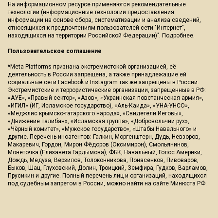
На информационном ресурсе применяются рекомендательные
технологии (информационные технологии предоставления
информации на основе сбора, систематизации и анализа сведений,
относящихся к предпочтениям пользователей сети "Интернет",
находящихся на территории Российской Федерации)".
Подробнее
.
Пользовательское соглашение
*Meta Platforms признана экстремистской организацией, её
деятельность в России запрещена, а также принадлежащие ей
социальные сети Facebook и Instagram так же запрещены в России.
Экстремистские и террористические организации, запрещенные в РФ:
«АУЕ», «Правый сектор», «Азов», «Украинская повстанческая армия»,
«ИГИЛ» (ИГ, Исламское государство), «Аль-Каида», «УНА-УНСО»,
«Меджлис крымско-татарского народа», «Свидетели Иеговы»,
«Движение Талибан», «Исламская группа», «Добровольчий рух»,
«Чёрный комитет», «Мужское государство», «Штабы Навального» и
другие. Перечень иноагентов: Галкин, Моргенштерн, Дудь, Невзоров,
Макаревич, Гордон, Мирон Фёдоров (Оксимирон), Смольянинов,
Монеточка (Елизавета Гардымова), ФБК, Навальный, Голос Америки,
Дождь, Медуза, Верзилов, Толоконникова, Понасенков, Пивоваров,
Быков, Шац, Глуховский, Долин, Троицкий, Земфира, Гудков, Варламов,
Прусикин и другие. Полный перечень лиц и организаций, находящихся
под судебным запретом в России, можно найти на сайте Минюста РФ.