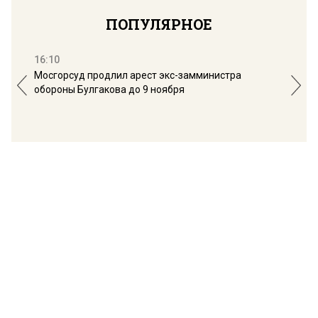
ПОПУЛЯРНОЕ
16:10
13:
Мосгорсуд продлил арест экс-замминистра
Дим
обороны Булгакова до 9 ноября