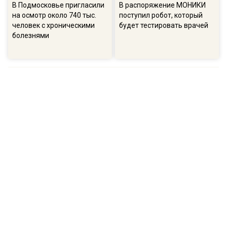
В Подмосковье пригласили
В распоряжение МОНИКИ
на осмотр около 740 тыс.
поступил робот, который
человек с хроническими
будет тестировать врачей
болезнями
ПОПУЛЯРНОЕ
16:57
13:
В ГД рассказали о намерениях остановить
Соб
беспорядочную застройку на участках
пол