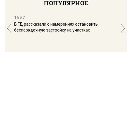
ПОПУЛЯРНОЕ
16:57
13:
В ГД рассказали о намерениях остановить
Соб
беспорядочную застройку на участках
пол