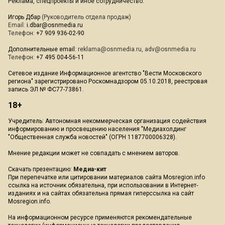
Реклама, спецпроекты и иное сотрудничество:
Игорь Дбар
(Руководитель отдела продаж)
Email:
i.dbar@osnmedia.ru
Телефон:
+7 909 936-02-90
Дополнительные email:
reklama@osnmedia.ru
,
adv@osnmedia.ru
Телефон:
+7 495 004-56-11
Сетевое издание Информационное агентство "Вести Московского
региона" зарегистрировано Роскомнадзором 05.10.2018, реестровая
запись ЭЛ № ФС77-73861.
18+
Учредитель: Автономная некоммерческая организация содействия
информированию и просвещению населения "Медиахолдинг
"Общественная служба новостей" (ОГРН 1187700006328).
Мнение редакции может не совпадать с мнением авторов.
Скачать презентацию:
Медиа-кит
При перепечатке или цитировании материалов сайта Mosregion.info
ссылка на источник обязательна, при использовании в Интернет-
изданиях и на сайтах обязательна прямая гиперссылка на сайт
Mosregion.info.
На информационном ресурсе применяются рекомендательные