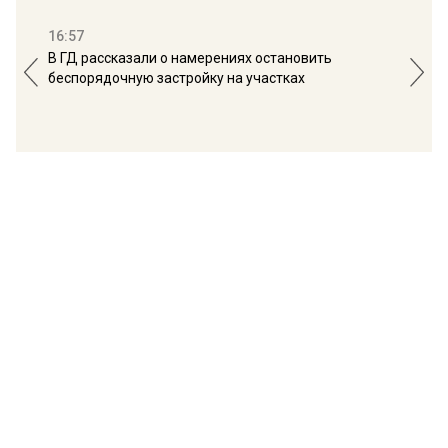
16:57
13:
В ГД рассказали о намерениях остановить
Соб
беспорядочную застройку на участках
пол