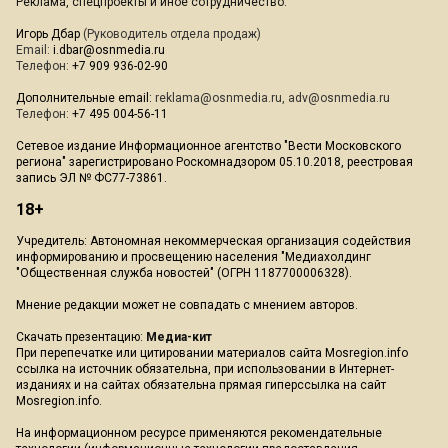
Реклама, спецпроекты и иное сотрудничество:
Игорь Дбар
(Руководитель отдела продаж)
Email:
i.dbar@osnmedia.ru
Телефон:
+7 909 936-02-90
Дополнительные email:
reklama@osnmedia.ru
,
adv@osnmedia.ru
Телефон:
+7 495 004-56-11
Сетевое издание Информационное агентство "Вести Московского
региона" зарегистрировано Роскомнадзором 05.10.2018, реестровая
запись ЭЛ № ФС77-73861.
18+
Учредитель: Автономная некоммерческая организация содействия
информированию и просвещению населения "Медиахолдинг
"Общественная служба новостей" (ОГРН 1187700006328).
Мнение редакции может не совпадать с мнением авторов.
Скачать презентацию:
Медиа-кит
При перепечатке или цитировании материалов сайта Mosregion.info
ссылка на источник обязательна, при использовании в Интернет-
изданиях и на сайтах обязательна прямая гиперссылка на сайт
Mosregion.info.
На информационном ресурсе применяются рекомендательные