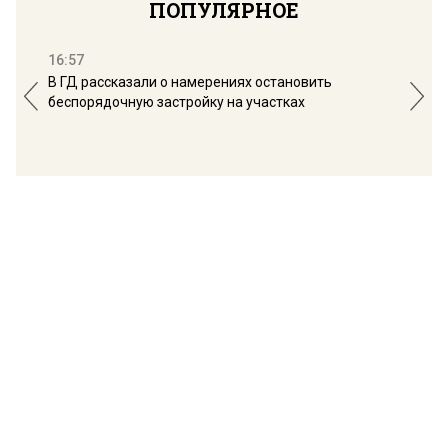
ПОПУЛЯРНОЕ
16:57
13:
В ГД рассказали о намерениях остановить
Соб
беспорядочную застройку на участках
пол