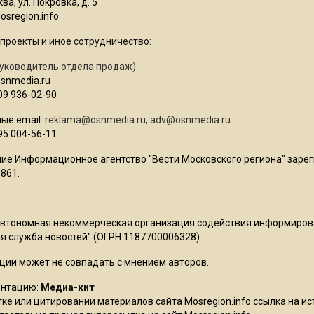
ва, ул. Покровка, д. 5
sregion.info
проекты и иное сотрудничество:
уководитель отдела продаж)
osnmedia.ru
09 936-02-90
ые email:
reklama@osnmedia.ru
,
adv@osnmedia.ru
95 004-56-11
ие Информационное агентство "Вести Московского региона" зарег
861.
Автономная некоммерческая организация содействия информиро
 служба новостей" (ОГРН 1187700006328).
ции может не совпадать с мнением авторов.
ентацию:
Медиа-кит
ке или цитировании материалов сайта Mosregion.info ссылка на и