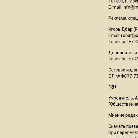
101000, г. Моск
E-mail:
info@mo
Реклама, спец
Игорь Дбар
(Р
Email:
i.dbar@
Телефон:
+7 9
Дополнительн
Телефон:
+7 4
Сетевое издан
ЭЛ № ФС77-73
18+
Учредитель: 
"Общественная
Мнение редак
Скачать през
При перепечат