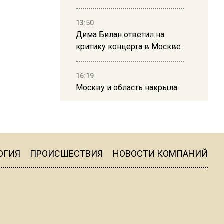
13:50
Дима Билан ответил на
критику концерта в Москве
16:19
Москву и область накрыла
гроза с ливнем и ветром
16:58
В Москве 2 августа
ограничат движение на
ОГИЯ
ПРОИСШЕСТВИЯ
НОВОСТИ КОМПАНИЙ
Ильинке из-за праздника
15:33
Россиянам объяснили,
можно ли пользоваться