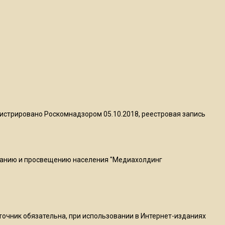
Telegram после обвинений
против Дурова
22:24
На Москву обрушится до 17
литров дождя на
квадратный метр
13:50
истрировано Роскомнадзором 05.10.2018, реестровая запись
Опубликовано видео с
Коломенского хлебозавода:
пиццы валяются на полу
ванию и просвещению населения "Медиахолдинг
16:53
Роман Терюшков назвал
причину банкротства
«Химок»
сточник обязательна, при использовании в Интернет-изданиях