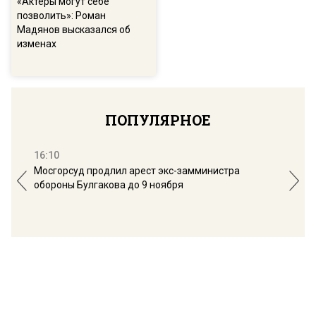
«Актеры могут себе
позволить»: Роман
Мадянов высказался об
изменах
ПОПУЛЯРНОЕ
16:10
13:
Мосгорсуд продлил арест экс-замминистра
Дим
обороны Булгакова до 9 ноября