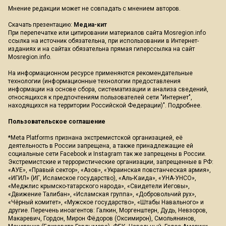
Мнение редакции может не совпадать с мнением авторов.
Скачать презентацию:
Медиа-кит
При перепечатке или цитировании материалов сайта Mosregion.info
ссылка на источник обязательна, при использовании в Интернет-
изданиях и на сайтах обязательна прямая гиперссылка на сайт
Mosregion.info.
На информационном ресурсе применяются рекомендательные
технологии (информационные технологии предоставления
информации на основе сбора, систематизации и анализа сведений,
относящихся к предпочтениям пользователей сети "Интернет",
находящихся на территории Российской Федерации)".
Подробнее
.
Пользовательское соглашение
*Meta Platforms признана экстремистской организацией, её
деятельность в России запрещена, а также принадлежащие ей
социальные сети Facebook и Instagram так же запрещены в России.
Экстремистские и террористические организации, запрещенные в РФ:
«АУЕ», «Правый сектор», «Азов», «Украинская повстанческая армия»,
«ИГИЛ» (ИГ, Исламское государство), «Аль-Каида», «УНА-УНСО»,
«Меджлис крымско-татарского народа», «Свидетели Иеговы»,
«Движение Талибан», «Исламская группа», «Добровольчий рух»,
«Чёрный комитет», «Мужское государство», «Штабы Навального» и
другие. Перечень иноагентов: Галкин, Моргенштерн, Дудь, Невзоров,
Макаревич, Гордон, Мирон Фёдоров (Оксимирон), Смольянинов,