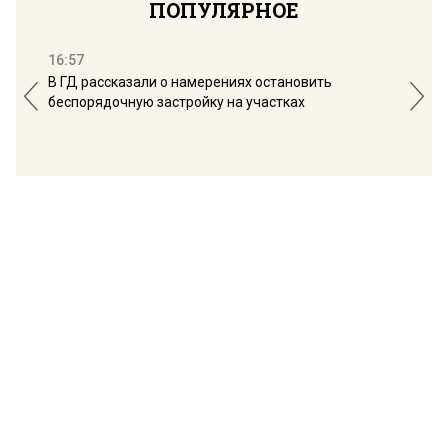
ПОПУЛЯРНОЕ
16:57
13:
В ГД рассказали о намерениях остановить
Соб
беспорядочную застройку на участках
пол