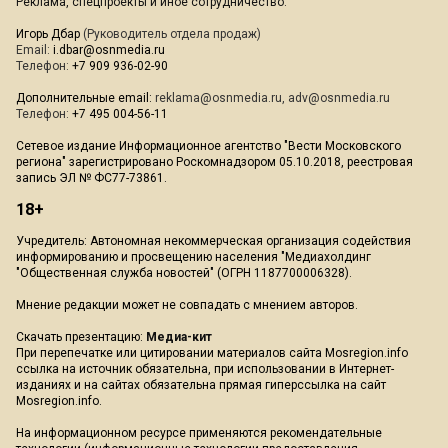
Реклама, спецпроекты и иное сотрудничество:
Игорь Дбар
(Руководитель отдела продаж)
Email:
i.dbar@osnmedia.ru
Телефон:
+7 909 936-02-90
Дополнительные email:
reklama@osnmedia.ru
,
adv@osnmedia.ru
Телефон:
+7 495 004-56-11
Сетевое издание Информационное агентство "Вести Московского
региона" зарегистрировано Роскомнадзором 05.10.2018, реестровая
запись ЭЛ № ФС77-73861.
18+
Учредитель: Автономная некоммерческая организация содействия
информированию и просвещению населения "Медиахолдинг
"Общественная служба новостей" (ОГРН 1187700006328).
Мнение редакции может не совпадать с мнением авторов.
Скачать презентацию:
Медиа-кит
При перепечатке или цитировании материалов сайта Mosregion.info
ссылка на источник обязательна, при использовании в Интернет-
изданиях и на сайтах обязательна прямая гиперссылка на сайт
Mosregion.info.
На информационном ресурсе применяются рекомендательные