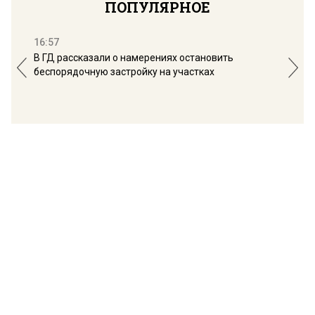
ПОПУЛЯРНОЕ
16:57
13:
В ГД рассказали о намерениях остановить
Соб
беспорядочную застройку на участках
пол