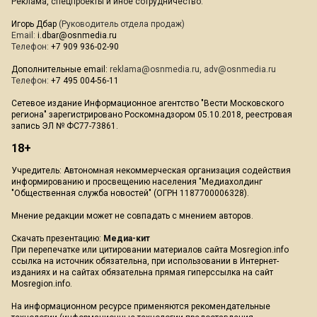
Реклама, спецпроекты и иное сотрудничество:
Игорь Дбар
(Руководитель отдела продаж)
Email:
i.dbar@osnmedia.ru
Телефон:
+7 909 936-02-90
Дополнительные email:
reklama@osnmedia.ru
,
adv@osnmedia.ru
Телефон:
+7 495 004-56-11
Сетевое издание Информационное агентство "Вести Московского
региона" зарегистрировано Роскомнадзором 05.10.2018, реестровая
запись ЭЛ № ФС77-73861.
18+
Учредитель: Автономная некоммерческая организация содействия
информированию и просвещению населения "Медиахолдинг
"Общественная служба новостей" (ОГРН 1187700006328).
Мнение редакции может не совпадать с мнением авторов.
Скачать презентацию:
Медиа-кит
При перепечатке или цитировании материалов сайта Mosregion.info
ссылка на источник обязательна, при использовании в Интернет-
изданиях и на сайтах обязательна прямая гиперссылка на сайт
Mosregion.info.
На информационном ресурсе применяются рекомендательные