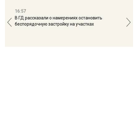
16:57
13:
В ГД рассказали о намерениях остановить
Соб
беспорядочную застройку на участках
пол