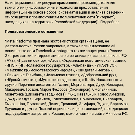
На информационном ресурсе применяются рекомендательные
технологии (информационные технологии предоставления
информации на основе сбора, систематизации и анализа сведений,
относящихся к предпочтениям пользователей сети "Интернет",
находящихся на территории Российской Федерации)".
Подробнее
.
Пользовательское соглашение
*Meta Platforms признана экстремистской организацией, её
деятельность в России запрещена, а также принадлежащие ей
социальные сети Facebook и Instagram так же запрещены в России.
Экстремистские и террористические организации, запрещенные в РФ:
«АУЕ», «Правый сектор», «Азов», «Украинская повстанческая армия»,
«ИГИЛ» (ИГ, Исламское государство), «Аль-Каида», «УНА-УНСО»,
«Меджлис крымско-татарского народа», «Свидетели Иеговы»,
«Движение Талибан», «Исламская группа», «Добровольчий рух»,
«Чёрный комитет», «Мужское государство», «Штабы Навального» и
другие. Перечень иноагентов: Галкин, Моргенштерн, Дудь, Невзоров,
Макаревич, Гордон, Мирон Фёдоров (Оксимирон), Смольянинов,
Монеточка (Елизавета Гардымова), ФБК, Навальный, Голос Америки,
Дождь, Медуза, Верзилов, Толоконникова, Понасенков, Пивоваров,
Быков, Шац, Глуховский, Долин, Троицкий, Земфира, Гудков, Варламов,
Прусикин и другие. Полный перечень лиц и организаций, находящихся
под судебным запретом в России, можно найти на сайте Минюста РФ.