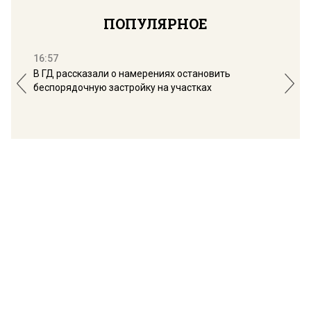
ПОПУЛЯРНОЕ
16:57
13:
В ГД рассказали о намерениях остановить
Соб
беспорядочную застройку на участках
пол