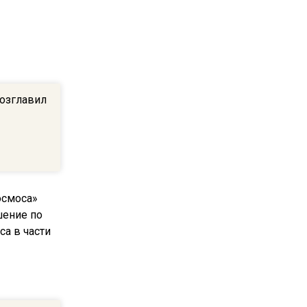
22:07
Резкое похолодание с
грозами придет в
Подмосковье 21 июля
озглавил
18:05
Юрист Машаров объяснил,
как МРОТ влияет на
будущие пенсии
17:12
МЧС предупредило об
опасности купания при
перепаде температуры в 10
градусов
16:13