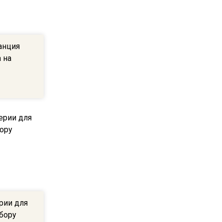
ограничат движение на
Ильинке из-за праздника
анция
15:33
 на
Россиянам объяснили,
можно ли пользоваться
Telegram после обвинений
против Дурова
22:24
На Москву обрушится до 17
литров дождя на
квадратный метр
13:50
Опубликовано видео с
рии для
Коломенского хлебозавода:
абору