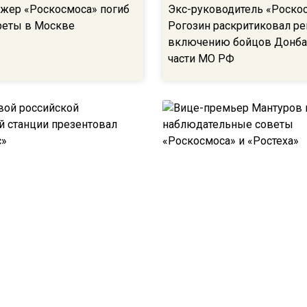
жер «Роскосмоса» погиб
Экс-руководитель «Роско
ареты в Москве
Рогозин раскритиковал р
включению бойцов Донба
части МО РФ
ой российской
Вице-премьер Мантуров в
ой станции презентовал
наблюдательные советы
с»
«Роскосмоса» и «Ростеха»