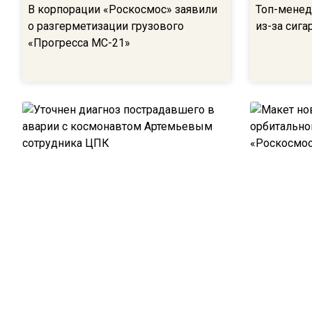
В корпорации «Роскосмос» заявили
Топ-менед
о разгерметизации грузового
из-за сиг
«Прогресса МС-21»
Уточнен диагноз пострадавшего в
Макет нов
аварии с космонавтом Артемьевым
орбитальн
сотрудника ЦПК
«Роскосмо