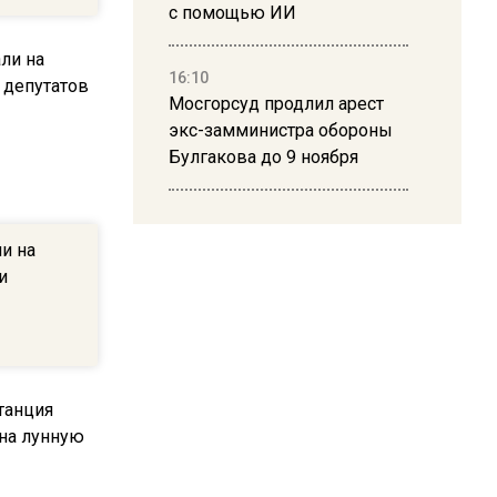
с помощью ИИ
16:10
Мосгорсуд продлил арест
экс-замминистра обороны
Булгакова до 9 ноября
13:50
Дима Билан ответил на
и на
критику концерта в Москве
и
16:19
Москву и область накрыла
гроза с ливнем и ветром
16:58
В Москве 2 августа