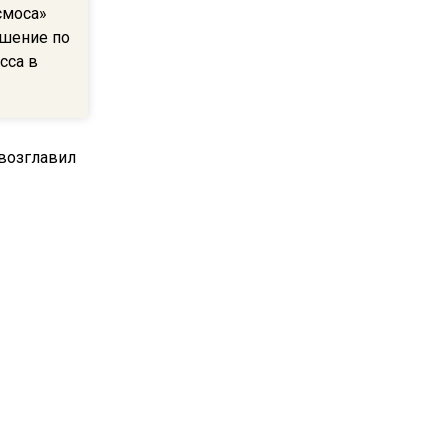
смоса»
В Подмосковье с 3 августа
ешение по
повысят тарифы на платные
сса в
парковки
14:34
Из-за ливня и грозы в
Москве могут отменить
рейсы
14:48
В ОП предложили ввести
допвыплату для россиян
после 70 лет
озглавил
17:17
Синоптик предупредила о
снеге в Норильске и Якутии