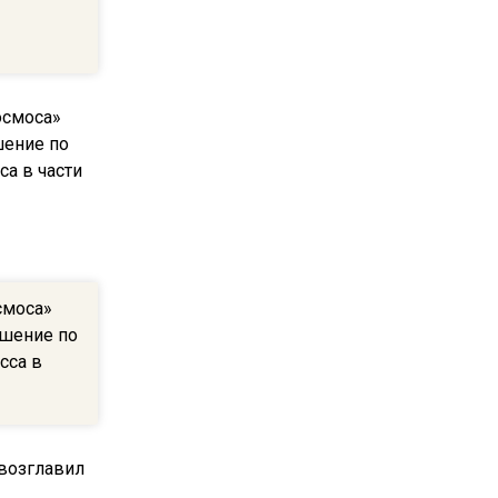
пиццы валяются на полу
16:53
Роман Терюшков назвал
причину банкротства
«Химок»
13:27
В Подмосковье прекратили
гражданство 88 человек и
аннулировали 2600 ВНЖ
смоса»
ешение по
20:56
сса в
Сотрудники хлебозавода в
Балашихе массово
увольняются из-за жары в
цехах