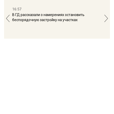
16:57
13:
В ГД рассказали о намерениях остановить
Соб
беспорядочную застройку на участках
пол