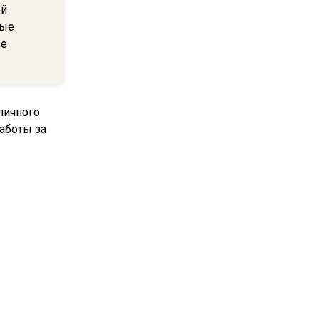
ой
после 70 лет
вые
ве
17:17
Синоптик предупредила о
снеге в Норильске и Якутии
в середине лета
16:28
В Подмосковье
определились наиболее
популярные подработки для
школьников
ичного
 работы за
17:22
Родственники пациентов
смогут получать
медсправки с 1 сентября