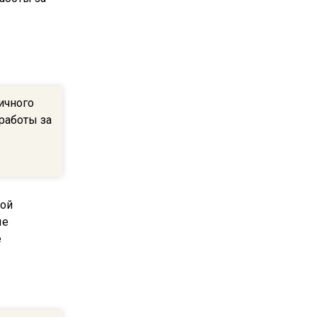
МЧС предупредило об
опасности купания при
перепаде температуры в 10
градусов
16:13
ичного
В Подмосковье с 3 августа
 работы за
повысят тарифы на платные
парковки
14:34
Из-за ливня и грозы в
Москве могут отменить
рейсы
14:48
В ОП предложили ввести
допвыплату для россиян