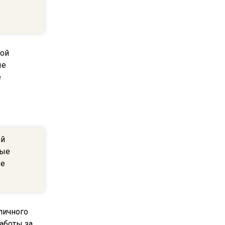
20:56
Сотрудники хлебозавода в
Балашихе массово
увольняются из-за жары в
цехах
22:07
Резкое похолодание с
грозами придет в
Подмосковье 21 июля
ой
18:05
вые
Юрист Машаров объяснил,
ве
как МРОТ влияет на
будущие пенсии
17:12