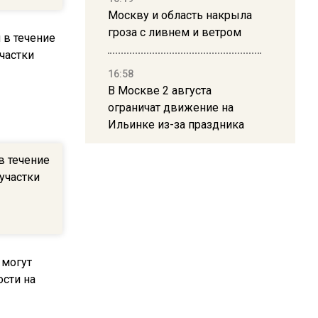
Москву и область накрыла
гроза с ливнем и ветром
16:58
В Москве 2 августа
ограничат движение на
Ильинке из-за праздника
в течение
15:33
 участки
Россиянам объяснили,
можно ли пользоваться
Telegram после обвинений
против Дурова
22:24
На Москву обрушится до 17
литров дождя на