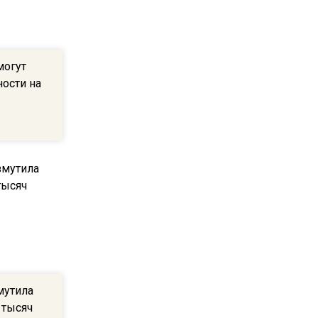
квадратный метр
13:50
могут
Опубликовано видео с
ости на
Коломенского хлебозавода:
пиццы валяются на полу
16:53
Роман Терюшков назвал
причину банкротства
«Химок»
13:27
В Подмосковье прекратили
гражданство 88 человек и
аннулировали 2600 ВНЖ
мутила
 тысяч