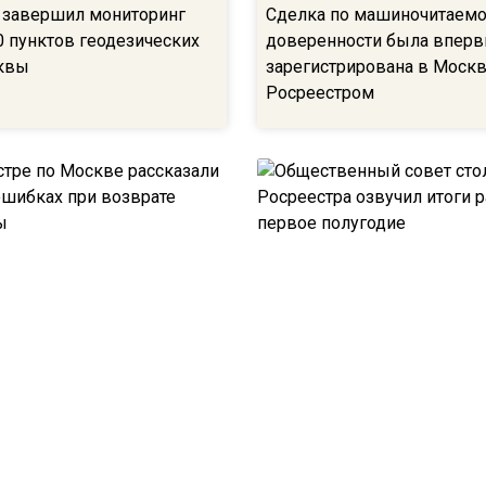
 завершил мониторинг
Сделка по машиночитаем
 пунктов геодезических
доверенности была впер
квы
зарегистрирована в Моск
Росреестром
тре по Москве рассказали
Общественный совет стол
 ошибках при возврате
Росреестра озвучил итоги
ны
первое полугодие