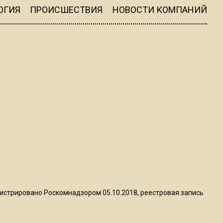
квадратный метр
ОГИЯ
ПРОИСШЕСТВИЯ
НОВОСТИ КОМПАНИЙ
13:50
Опубликовано видео с
Коломенского хлебозавода:
пиццы валяются на полу
16:53
Роман Терюшков назвал
причину банкротства
«Химок»
13:27
В Подмосковье прекратили
гражданство 88 человек и
истрировано Роскомнадзором 05.10.2018, реестровая запись
аннулировали 2600 ВНЖ