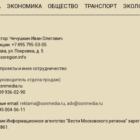
А
ЭКОНОМИКА
ОБЩЕСТВО
ТРАНСПОРТ
ЭКОЛ
тор: Чечушкин Иван Олегович.
ции: +7 495 795-53-05
ва, ул. Покровка, д. 5
sregion.info
проекты и иное сотрудничество:
уководитель отдела продаж)
osnmedia.ru
09 936-02-90
ые email:
reklama@osnmedia.ru
,
adv@osnmedia.ru
95 004-56-11
ие Информационное агентство "Вести Московского региона" зарег
861.