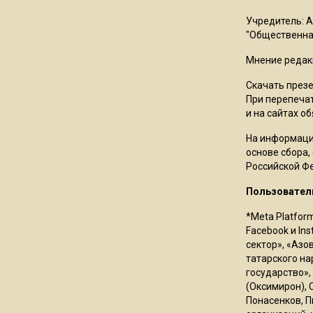
Учредитель: 
"Общественная
Мнение редак
Скачать през
При перепечат
и на сайтах о
На информаци
основе сбора,
Российской Ф
Пользовател
*Meta Platfor
Facebook и In
сектор», «Азо
татарского на
государство»,
(Оксимирон), 
Понасенков, П