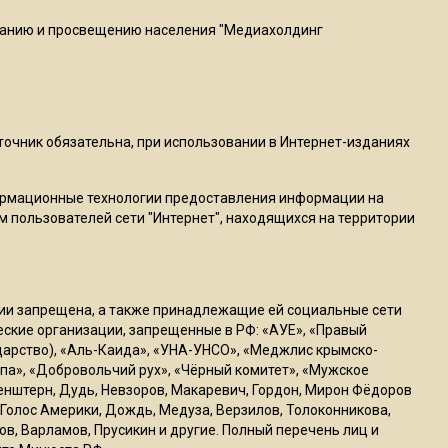
20:56
ванию и просвещению населения "Медиахолдинг
Сотрудники хлебозавода в
Балашихе массово
увольняются из-за жары в
цехах
сточник обязательна, при использовании в Интернет-изданиях
22:07
Резкое похолодание с
ормационные технологии предоставления информации на
грозами придет в
м пользователей сети "Интернет", находящихся на территории
Подмосковье 21 июля
18:05
ссии запрещена, а также принадлежащие ей социальные сети
Юрист Машаров объяснил,
ческие организации, запрещенные в РФ: «АУЕ», «Правый
как МРОТ влияет на
ударство), «Аль-Каида», «УНА-УНСО», «Меджлис крымско-
будущие пенсии
па», «Добровольчий рух», «Чёрный комитет», «Мужское
генштерн, Дудь, Невзоров, Макаревич, Гордон, Мирон Фёдоров
Голос Америки, Дождь, Медуза, Верзилов, Толоконникова,
17:12
ов, Варламов, Прусикин и другие. Полный перечень лиц и