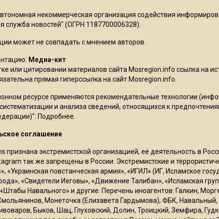
Автономная некоммерческая организация содействия информиро
 служба новостей" (ОГРН 1187700006328).
ции может не совпадать с мнением авторов.
ентацию:
Медиа-кит
ке или цитировании материалов сайта Mosregion.info ссылка на и
бязательна прямая гиперссылка на сайт Mosregion.info.
онном ресурсе применяются рекомендательные технологии (инф
 систематизации и анализа сведений, относящихся к предпочтения
едерации)".
Подробнее
.
ьское соглашение
ms признана экстремистской организацией, её деятельность в Ро
stagram так же запрещены в России. Экстремистские и террористи
в», «Украинская повстанческая армия», «ИГИЛ» (ИГ, Исламское гос
рода», «Свидетели Иеговы», «Движение Талибан», «Исламская груп
 «Штабы Навального» и другие. Перечень иноагентов: Галкин, Мор
Смольянинов, Монеточка (Елизавета Гардымова), ФБК, Навальный, 
ивоваров, Быков, Шац, Глуховский, Долин, Троицкий, Земфира, Гудк