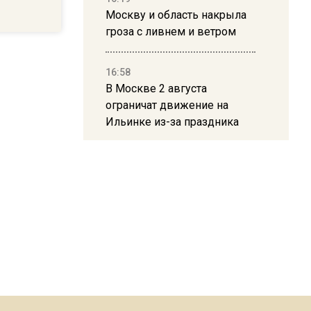
Москву и область накрыла
гроза с ливнем и ветром
16:58
В Москве 2 августа
ограничат движение на
Ильинке из-за праздника
15:33
Россиянам объяснили,
можно ли пользоваться
Telegram после обвинений
против Дурова
22:24
На Москву обрушится до 17
литров дождя на