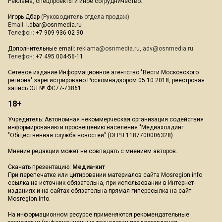
Реклама, спецпроекты и иное сотрудничество:
Игорь Дбар
(Руководитель отдела продаж)
Email:
i.dbar@osnmedia.ru
Телефон:
+7 909 936-02-90
Дополнительные email:
reklama@osnmedia.ru
,
adv@osnmedia.ru
Телефон:
+7 495 004-56-11
Сетевое издание Информационное агентство "Вести Московского
региона" зарегистрировано Роскомнадзором 05.10.2018, реестровая
запись ЭЛ № ФС77-73861.
18+
Учредитель: Автономная некоммерческая организация содействия
информированию и просвещению населения "Медиахолдинг
"Общественная служба новостей" (ОГРН 1187700006328).
Мнение редакции может не совпадать с мнением авторов.
Скачать презентацию:
Медиа-кит
При перепечатке или цитировании материалов сайта Mosregion.info
ссылка на источник обязательна, при использовании в Интернет-
изданиях и на сайтах обязательна прямая гиперссылка на сайт
Mosregion.info.
На информационном ресурсе применяются рекомендательные