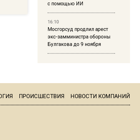
с помощью ИИ
16:10
Мосгорсуд продлил арест
экс-замминистра обороны
Булгакова до 9 ноября
13:50
Дима Билан ответил на
критику концерта в Москве
ОГИЯ
ПРОИСШЕСТВИЯ
НОВОСТИ КОМПАНИЙ
16:19
Москву и область накрыла
гроза с ливнем и ветром
16:58
В Москве 2 августа