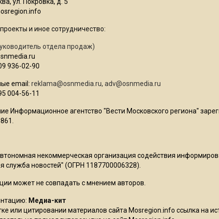
ва, ул. Покровка, д. 5
sregion.info
проекты и иное сотрудничество:
уководитель отдела продаж)
osnmedia.ru
09 936-02-90
ые email:
reklama@osnmedia.ru
,
adv@osnmedia.ru
95 004-56-11
ие Информационное агентство "Вести Московского региона" зарег
861.
Автономная некоммерческая организация содействия информиро
 служба новостей" (ОГРН 1187700006328).
ции может не совпадать с мнением авторов.
ентацию:
Медиа-кит
ке или цитировании материалов сайта Mosregion.info ссылка на и