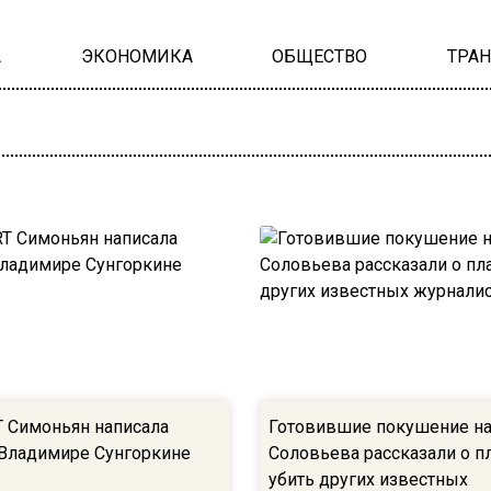
А
ЭКОНОМИКА
ОБЩЕСТВО
ТРА
T Симоньян написала
Готовившие покушение н
 Владимире Сунгоркине
Соловьева рассказали о п
убить других известных