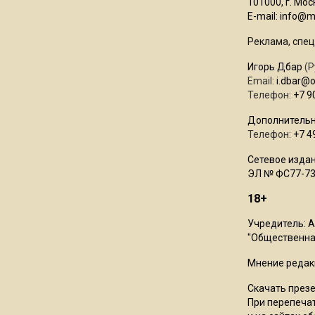
101000, г. Моск
E-mail:
info@mo
Реклама, спец
Игорь Дбар
(Р
Email:
i.dbar@
Телефон:
+7 9
Дополнительн
Телефон:
+7 4
Сетевое издан
ЭЛ № ФС77-73
18+
Учредитель: 
"Общественная
Мнение редак
Скачать през
При перепечат