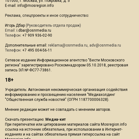
101000, г. Москва, ул. Покровка, д. 5
E-mail:
info@mosregion.info
Реклама, спецпроекты и иное сотрудничество:
Игорь Дбар
(Руководитель отдела продаж)
Email:
i.dbar@osnmedia.ru
Телефон:
+7 909 936-02-90
Дополнительные email:
reklama@osnmedia.ru
,
adv@osnmedia.ru
Телефон:
+7 495 004-56-11
Сетевое издание Информационное агентство "Вести Московского
региона" зарегистрировано Роскомнадзором 05.10.2018, реестровая
запись ЭЛ № ФС77-73861.
18+
Учредитель: Автономная некоммерческая организация содействия
информированию и просвещению населения "Медиахолдинг
"Общественная служба новостей" (ОГРН 1187700006328).
Мнение редакции может не совпадать с мнением авторов.
Скачать презентацию:
Медиа-кит
При перепечатке или цитировании материалов сайта Mosregion.info
ссылка на источник обязательна, при использовании в Интернет-
изданиях и на сайтах обязательна прямая гиперссылка на сайт