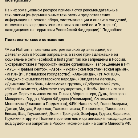
Mosregion.info.
На информационном ресурсе применяются рекомендательные
технологии (информационные технологии предоставления
информации на основе сбора, систематизации и анализа сведений,
относящихся к предпочтениям пользователей сети "Интернет",
находящихся на территории Российской Федерации)".
Подробнее
.
Пользовательское соглашение
*Meta Platforms признана экстремистской организацией, её
деятельность в России запрещена, а также принадлежащие ей
социальные сети Facebook и Instagram так же запрещены в России.
Экстремистские и террористические организации, запрещенные в РФ:
«АУЕ», «Правый сектор», «Азов», «Украинская повстанческая армия»,
«ИГИЛ» (ИГ, Исламское государство), «Аль-Каида», «УНА-УНСО»,
«Меджлис крымско-татарского народа», «Свидетели Иеговы»,
«Движение Талибан», «Исламская группа», «Добровольчий рух»,
«Чёрный комитет», «Мужское государство», «Штабы Навального» и
другие. Перечень иноагентов: Галкин, Моргенштерн, Дудь, Невзоров,
Макаревич, Гордон, Мирон Фёдоров (Оксимирон), Смольянинов,
Монеточка (Елизавета Гардымова), ФБК, Навальный, Голос Америки,
Дождь, Медуза, Верзилов, Толоконникова, Понасенков, Пивоваров,
Быков, Шац, Глуховский, Долин, Троицкий, Земфира, Гудков, Варламов,
Прусикин и другие. Полный перечень лиц и организаций, находящихся
под судебным запретом в России, можно найти на сайте Минюста РФ.