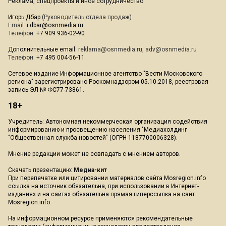
Реклама, спецпроекты и иное сотрудничество:
Игорь Дбар
(Руководитель отдела продаж)
Email:
i.dbar@osnmedia.ru
Телефон:
+7 909 936-02-90
Дополнительные email:
reklama@osnmedia.ru
,
adv@osnmedia.ru
Телефон:
+7 495 004-56-11
Сетевое издание Информационное агентство "Вести Московского
региона" зарегистрировано Роскомнадзором 05.10.2018, реестровая
запись ЭЛ № ФС77-73861.
18+
Учредитель: Автономная некоммерческая организация содействия
информированию и просвещению населения "Медиахолдинг
"Общественная служба новостей" (ОГРН 1187700006328).
Мнение редакции может не совпадать с мнением авторов.
Скачать презентацию:
Медиа-кит
При перепечатке или цитировании материалов сайта Mosregion.info
ссылка на источник обязательна, при использовании в Интернет-
изданиях и на сайтах обязательна прямая гиперссылка на сайт
Mosregion.info.
На информационном ресурсе применяются рекомендательные