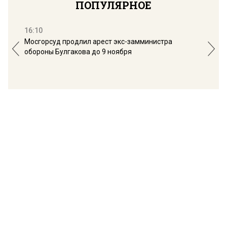
ПОПУЛЯРНОЕ
16:10
13:
Мосгорсуд продлил арест экс-замминистра
Дим
обороны Булгакова до 9 ноября