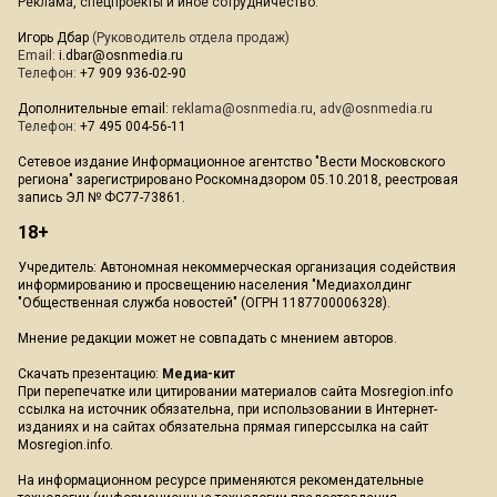
Реклама, спецпроекты и иное сотрудничество:
Игорь Дбар
(Руководитель отдела продаж)
Email:
i.dbar@osnmedia.ru
Телефон:
+7 909 936-02-90
Дополнительные email:
reklama@osnmedia.ru
,
adv@osnmedia.ru
Телефон:
+7 495 004-56-11
Сетевое издание Информационное агентство "Вести Московского
региона" зарегистрировано Роскомнадзором 05.10.2018, реестровая
запись ЭЛ № ФС77-73861.
18+
Учредитель: Автономная некоммерческая организация содействия
информированию и просвещению населения "Медиахолдинг
"Общественная служба новостей" (ОГРН 1187700006328).
Мнение редакции может не совпадать с мнением авторов.
Скачать презентацию:
Медиа-кит
При перепечатке или цитировании материалов сайта Mosregion.info
ссылка на источник обязательна, при использовании в Интернет-
изданиях и на сайтах обязательна прямая гиперссылка на сайт
Mosregion.info.
На информационном ресурсе применяются рекомендательные