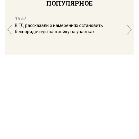
ПОПУЛЯРНОЕ
16:57
13:
В ГД рассказали о намерениях остановить
Соб
беспорядочную застройку на участках
пол