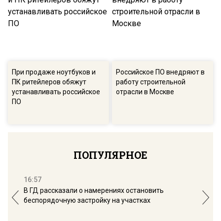
При продаже ноутбуков и
Российское ПО внедряют в
ПК ритейлеров обяжут
работу строительной
устанавливать российское
отрасли в Москве
ПО
ПОПУЛЯРНОЕ
16:57
13:
В ГД рассказали о намерениях остановить
Соб
беспорядочную застройку на участках
пол