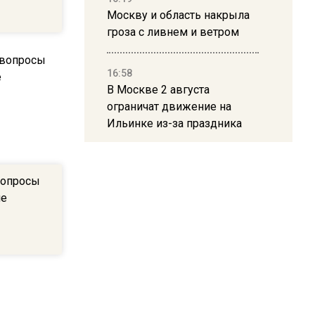
Москву и область накрыла
гроза с ливнем и ветром
16:58
В Москве 2 августа
ограничат движение на
Ильинке из-за праздника
15:33
вопросы
Россиянам объяснили,
не
можно ли пользоваться
Telegram после обвинений
против Дурова
22:24
На Москву обрушится до 17
литров дождя на