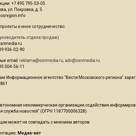
ции: +7 495 795-53-05
ва, ул. Покровка, д. 5
sregion.info
проекты и иное сотрудничество:
уководитель отдела продаж)
osnmedia.ru
09 936-02-90
ые email:
reklama@osnmedia.ru
,
adv@osnmedia.ru
95 004-56-11
ие Информационное агентство "Вести Московского региона" зарег
861.
Автономная некоммерческая организация содействия информиро
 служба новостей" (ОГРН 1187700006328).
ции может не совпадать с мнением авторов.
ентацию:
Медиа-кит