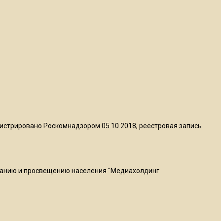
20:56
Сотрудники хлебозавода в
Балашихе массово
увольняются из-за жары в
цехах
22:07
Резкое похолодание с
грозами придет в
Подмосковье 21 июля
истрировано Роскомнадзором 05.10.2018, реестровая запись
18:05
Юрист Машаров объяснил,
как МРОТ влияет на
ванию и просвещению населения "Медиахолдинг
будущие пенсии
17:12