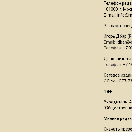
Телефон редак
101000, г. Моск
E-mail:
info@mo
Реклама, спец
Игорь Дбар
(Р
Email:
i.dbar@
Телефон:
+7 9
Дополнительн
Телефон:
+7 4
Сетевое издан
ЭЛ № ФС77-73
18+
Учредитель: 
"Общественная
Мнение редак
Скачать през