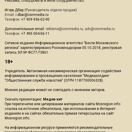
Реклама, спецпроекты и иное сотрудничество:
Игорь Дбар
(Руководитель отдела продаж)
Email:
i.dbar@osnmedia.ru
Телефон:
+7 909 936-02-90
Дополнительные email:
reklama@osnmedia.ru
,
adv@osnmedia.ru
Телефон:
+7 495 004-56-11
Сетевое издание Информационное агентство "Вести Московского
региона" зарегистрировано Роскомнадзором 05.10.2018, реестровая
запись ЭЛ № ФС77-73861.
18+
Учредитель: Автономная некоммерческая организация содействия
информированию и просвещению населения "Медиахолдинг
"Общественная служба новостей" (ОГРН 1187700006328).
Мнение редакции может не совпадать с мнением авторов.
Скачать презентацию:
Медиа-кит
При перепечатке или цитировании материалов сайта Mosregion.info
ссылка на источник обязательна, при использовании в Интернет-
изданиях и на сайтах обязательна прямая гиперссылка на сайт
Mosregion.info.
На информационном ресурсе применяются рекомендательные