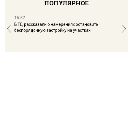
ПОПУЛЯРНОЕ
16:57
13:
В ГД рассказали о намерениях остановить
Соб
беспорядочную застройку на участках
пол