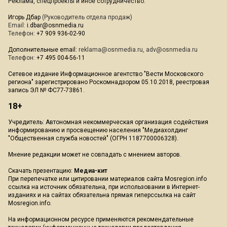
Реклама, спецпроекты и иное сотрудничество:
Игорь Дбар
(Руководитель отдела продаж)
Email:
i.dbar@osnmedia.ru
Телефон:
+7 909 936-02-90
Дополнительные email:
reklama@osnmedia.ru
,
adv@osnmedia.ru
Телефон:
+7 495 004-56-11
Сетевое издание Информационное агентство "Вести Московского
региона" зарегистрировано Роскомнадзором 05.10.2018, реестровая
запись ЭЛ № ФС77-73861.
18+
Учредитель: Автономная некоммерческая организация содействия
информированию и просвещению населения "Медиахолдинг
"Общественная служба новостей" (ОГРН 1187700006328).
Мнение редакции может не совпадать с мнением авторов.
Скачать презентацию:
Медиа-кит
При перепечатке или цитировании материалов сайта Mosregion.info
ссылка на источник обязательна, при использовании в Интернет-
изданиях и на сайтах обязательна прямая гиперссылка на сайт
Mosregion.info.
На информационном ресурсе применяются рекомендательные