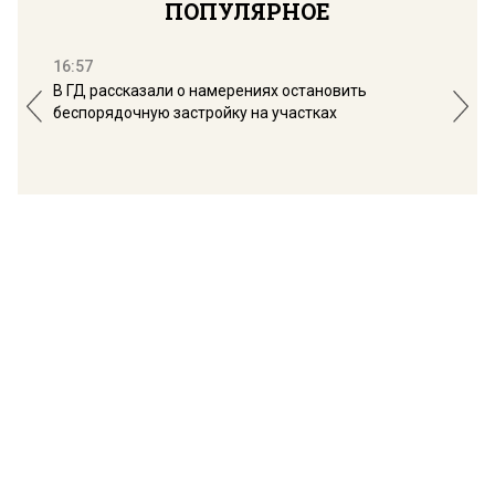
ПОПУЛЯРНОЕ
16:57
13:
В ГД рассказали о намерениях остановить
Соб
беспорядочную застройку на участках
пол